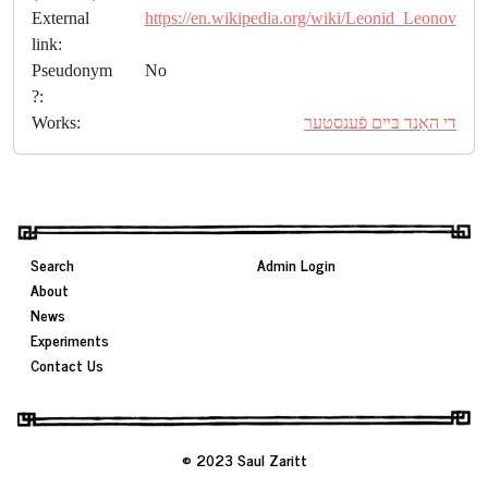
External
https://en.wikipedia.org/wiki/Leonid_Leonov
link:
Pseudonym
No
?:
Works:
די האַנד בּײם פֿענסטער
Search
Admin Login
About
News
Experiments
Contact Us
© 2023 Saul Zaritt