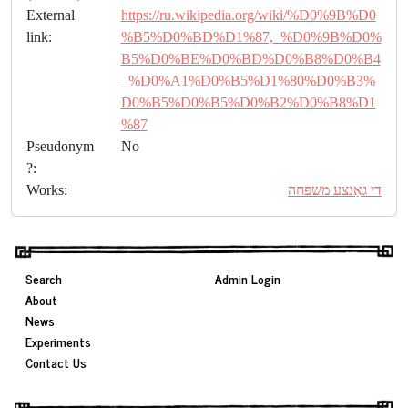
External
https://ru.wikipedia.org/wiki/%D0%9B%D0
link:
%B5%D0%BD%D1%87,_%D0%9B%D0%
B5%D0%BE%D0%BD%D0%B8%D0%B4
_%D0%A1%D0%B5%D1%80%D0%B3%
D0%B5%D0%B5%D0%B2%D0%B8%D1
%87
Pseudonym
No
?:
Works:
די גאַנצע משפּחה
Search
Admin Login
About
News
Experiments
Contact Us