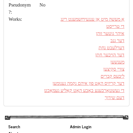
Pseudonym
No
?:
אַ מעשה מיט אַן ענגעידזשמענט רינג
Works:
די טרײסט
איהר גוטער זוהן
דער גנב
דערלעבט נחת
דער הױכער חתן
מענשען
צװײ סקיצען
ליבּעס קברים
דער קריזיס האָט פון איהם נקמה גענומען
די געשטאָרבענע באָבע האָט קאַליע געמאַכט
דעם שידוך
Search
Admin Login