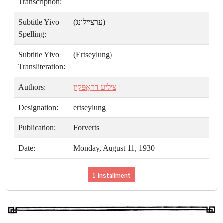
Transcription:
Subtitle Yivo
(ערצײלונג)
Spelling:
Subtitle Yivo
(Ertseylung)
Transliteration:
Authors:
ציליע דראַפּקין
Designation:
ertseylung
Publication:
Forverts
Date:
Monday, August 11, 1930
1 Installment