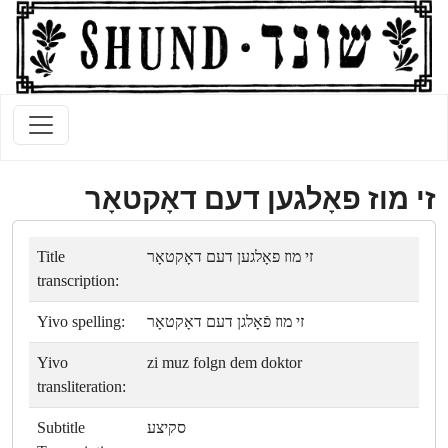
זי מוז פאָלגען דעם דאָקטאָר
Title
זי מוז פאָלגען דעם דאָקטאָר
transcription:
Yivo spelling:
זי מוז פֿאָלגן דעם דאָקטאָר
Yivo
zi muz folgn dem doktor
transliteration:
Subtitle
סקיצע