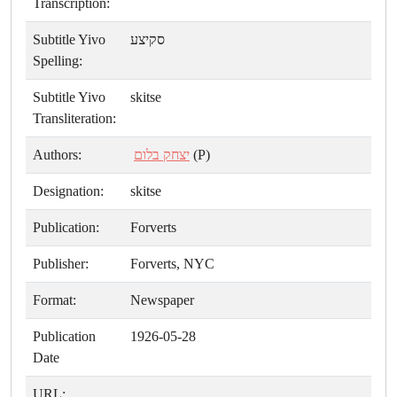
Transcription:
Subtitle Yivo
סקיצע
Spelling:
Subtitle Yivo
skitse
Transliteration:
Authors:
יצחק בלום
(P)
Designation:
skitse
Publication:
Forverts
Publisher:
Forverts, NYC
Format:
Newspaper
Publication
1926-05-28
Date
URL: