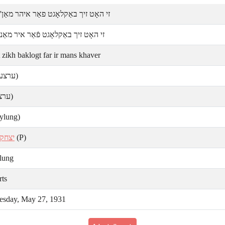
זי האָט זיך באַקלאָגט פאַר איהר מאַן
זי האָט זיך באַקלאָגט פֿאַר איר מאַנ
 zikh baklogt far ir mans khaver
ערצעה)
ערצײ)
eylung)
יצחק 
(P)
ylung
rts
sday, May 27, 1931