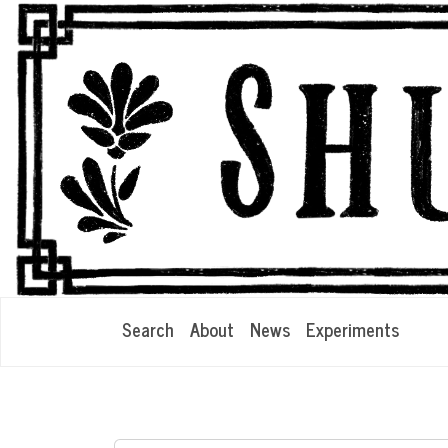
Search
About
News
Experiments