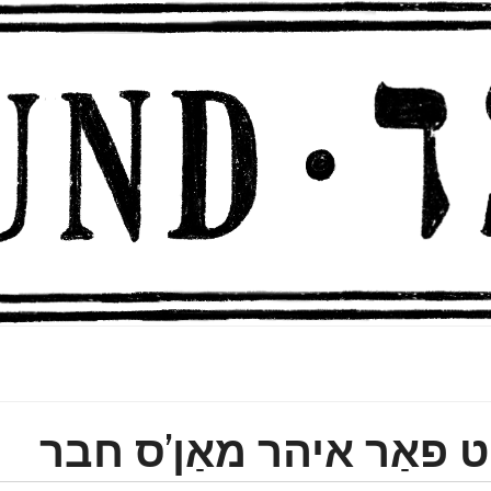
גט פאַר איהר מאַן'ס חבר