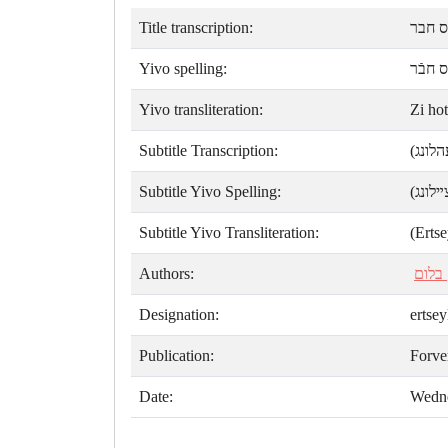
Title transcription:
'ס חבר
Yivo spelling:
ס חבֿר
Yivo transliteration:
Zi hot
Subtitle Transcription:
(לונג
Subtitle Yivo Spelling:
(לונג
Subtitle Yivo Transliteration:
(Erts
Authors:
בלום
Designation:
ertse
Publication:
Forve
Date:
Wedne