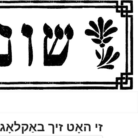
זי האָט זיך באַקלאָ