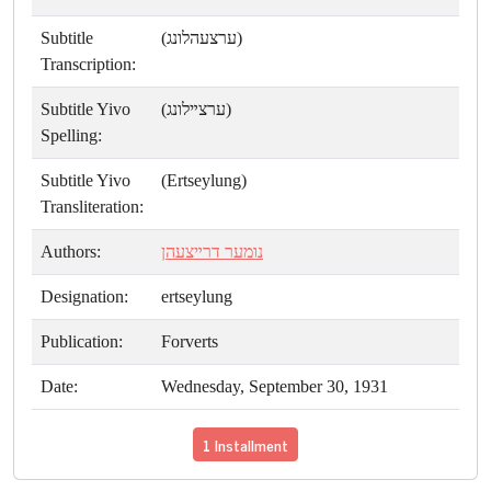
Subtitle
(ערצעהלונג)
Transcription:
Subtitle Yivo
(ערצײלונג)
Spelling:
Subtitle Yivo
(Ertseylung)
Transliteration:
Authors:
נומער דרײצעהן
Designation:
ertseylung
Publication:
Forverts
Date:
Wednesday, September 30, 1931
1 Installment