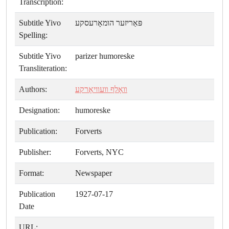
Transcription:
Subtitle Yivo
פּאַריזער הומאָרעסקע
Spelling:
Subtitle Yivo
parizer humoreske
Transliteration:
Authors:
װאָלף װעװיאָרקע
Designation:
humoreske
Publication:
Forverts
Publisher:
Forverts, NYC
Format:
Newspaper
Publication
1927-07-17
Date
URL: