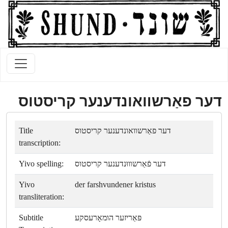
דער פאַרשװאונדענער קריסטוס
Title
דער פאַרשװאונדענער קריסטוס
transcription:
Yivo spelling:
דער פֿאַרשװוּנדענער קריסטוס
Yivo
der farshvundener kristus
transliteration:
Subtitle
פּאַריזער הומאָרעסקע