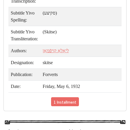
Transcription:
Subtitle Yivo
(סקיצע)
Spelling:
Subtitle Yivo
(Skitse)
Transliteration:
Authors:
ליאָלאַ קויפֿמאַן
Designation:
skitse
Publication:
Forverts
Date:
Friday, May 6, 1932
1 Installment