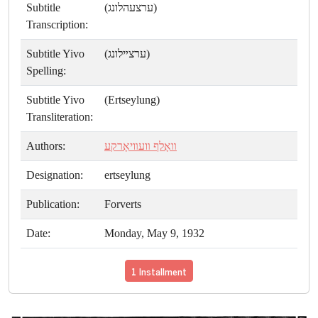
Subtitle
(ערצעהלונג)
Transcription:
Subtitle Yivo
(ערצײלונג)
Spelling:
Subtitle Yivo
(Ertseylung)
Transliteration:
Authors:
װאָלף װעװיאָרקע
Designation:
ertseylung
Publication:
Forverts
Date:
Monday, May 9, 1932
1 Installment