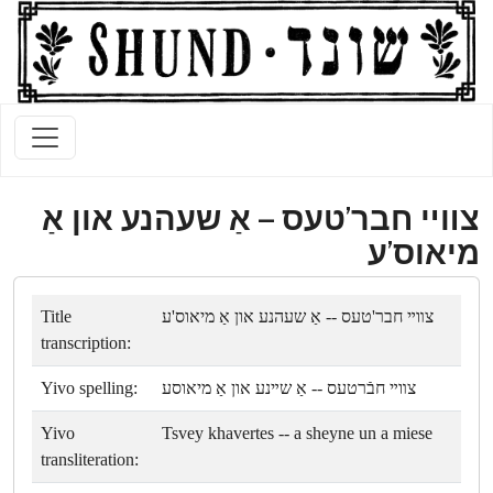
צװײ חבר'טעס -- אַ שעהנע און אַ
מיאוס'ע
Title
צװײ חבר'טעס -- אַ שעהנע און אַ מיאוס'ע
transcription:
Yivo spelling:
צװײ חבֿרטעס -- אַ שײנע און אַ מיאוסע
Yivo
Tsvey khavertes -- a sheyne un a miese
transliteration: