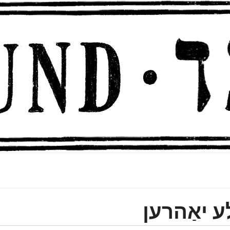
ע יאַהרען