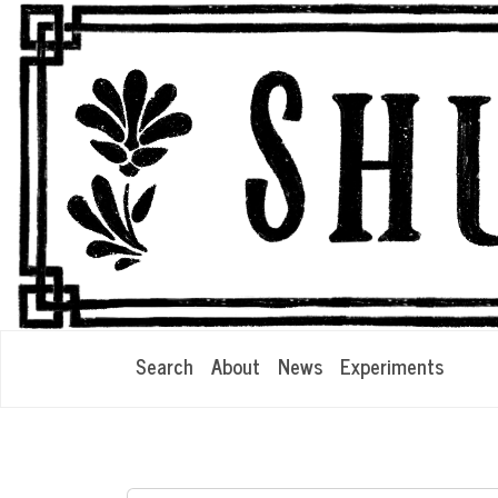
Search
About
News
Experiments