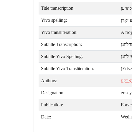
Title transcription:
אַהרען
Yivo spelling:
 יאָרן
Yivo transliteration:
A froy
Subtitle Transcription:
(לונג
Subtitle Yivo Spelling:
(לונג
Subtitle Yivo Transliteration:
(Erts
Authors:
אָרקע
Designation:
ertse
Publication:
Forve
Date:
Wedne