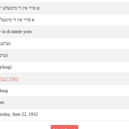
אַ פרױ אין די מיטעלע י
אַ פֿרױ אין די מיטעלע
 in di mitele yorn
ערצעה)
ערצײ)
eylung)
װאָלף װעװי
ylung
rts
sday, June 22, 1932