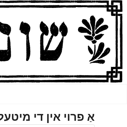
אַ פרױ אין די מיטעל