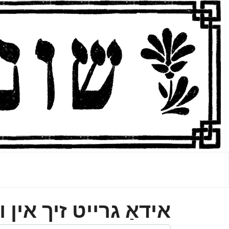
אידאַ גרײט זיך אין 