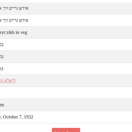
אידאַ גרײט זיך א
אידאַ גרײט זיך א
eyt zikh in veg
ס)
ס)
e)
ליאָלאַ קו
rts
y, October 7, 1932