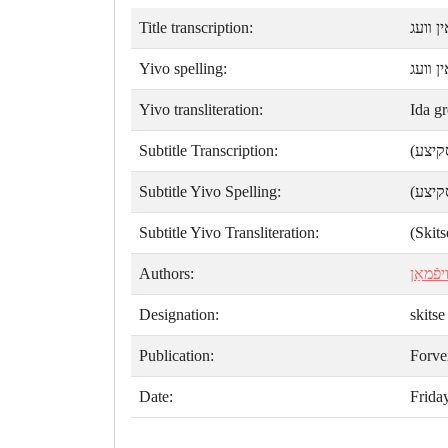
Title transcription:
ין װעג
Yivo spelling:
ין װעג
Yivo transliteration:
Ida gr
Subtitle Transcription:
(קיצע
Subtitle Yivo Spelling:
(קיצע
Subtitle Yivo Transliteration:
(Skits
Authors:
יפֿמאַן
Designation:
skitse
Publication:
Forve
Date:
Frida