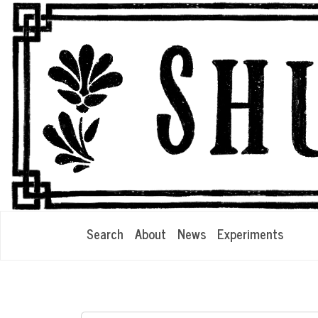
Search
About
News
Experiments