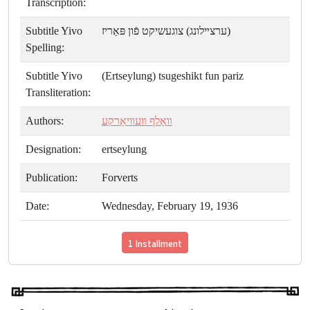
Transcription:
Subtitle Yivo
(ערצײלונג) צוגעשיקט פֿון פּאַריז
Spelling:
Subtitle Yivo
(Ertseylung) tsugeshikt fun pariz
Transliteration:
Authors:
װאָלף װעװיאָרקע
Designation:
ertseylung
Publication:
Forverts
Date:
Wednesday, February 19, 1936
1 Installment