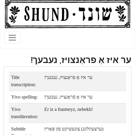
ער איז אַ פראַנצױז, נעבעך!
Title
ער איז אַ פראַנצױז, נעבעך!
transcription:
Yivo spelling:
ער איז אַ פֿראַנצײז, נעבעך!
Yivo
Er iz a frantseyz, nebekh!
transliteration:
Subtitle
(ערצעהלונג) צוגעשיקט פון פּאַריז