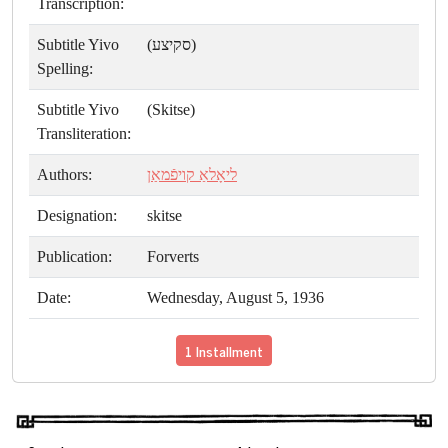
Transcription:
Subtitle Yivo
(סקיצע)
Spelling:
Subtitle Yivo
(Skitse)
Transliteration:
Authors:
ליאָלאַ קויפֿמאַן
Designation:
skitse
Publication:
Forverts
Date:
Wednesday, August 5, 1936
1 Installment