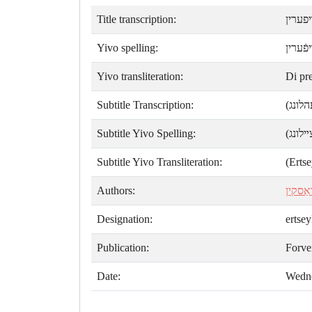
Title transcription:
פערין
Yivo spelling:
פֿערין
Yivo transliteration:
Di pre
Subtitle Transcription:
(לונג
Subtitle Yivo Spelling:
(לונג
Subtitle Yivo Transliteration:
(Erts
Authors:
ַסקין
Designation:
ertse
Publication:
Forve
Date:
Wedne