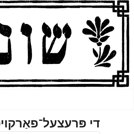
די פּרעצעל־פאַרקױפ