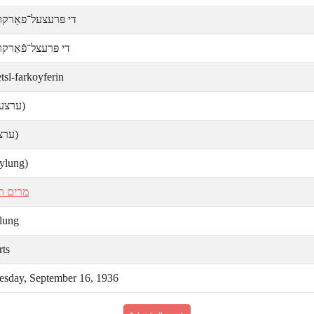
די פּרעצעל־פאַרקױ
די פּרעצל־פֿאַרקױ
tsl-farkoyferin
ערצעה)
ערצײ)
eylung)
מרים רא
ylung
rts
sday, September 16, 1936