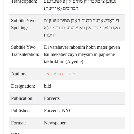
Transcription:
געװען צו מקבר זײן מתים אין פּאַפּיערענע
תכריכים (אַ ידיעת)
Subtitle Yivo
די װאַרשאַװער רבנים האָבן מתּיר געװען צו
Spelling:
מקבר זײַן מתים אין פּאַפּירענע תּכריכים (אַ
ידיעה)
Subtitle Yivo
Di varshaver rabonim hobn mater geven
Transliteration:
tsu mekaber zayn meysim in papirene
takhrikhim (A yedie)
Authors:
מרדכי ספּעקטאָר
Designation:
bild
Publication:
Forverts
Publisher:
Forverts, NYC
Format:
Newspaper