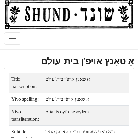
אַ טאַנץ אױפ'ן בית־עולם
Title
אַ טאַנץ אױפ'ן בית־עולם
transcription:
Yivo spelling:
אַ טאַנץ אױפֿן בית־עולם
Yivo
A tants oyfn besoylem
transliteration:
Subtitle
דיא װאַרששעװער רבנים האָבען מתיר