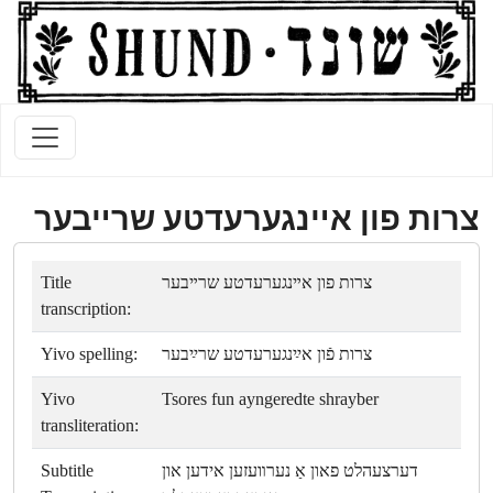
צרות פון אײנגערעדטע שרײבער
Title
צרות פון אײנגערעדטע שרײבער
transcription:
Yivo spelling:
צרות פֿון אײַנגערעדטע שרײַבער
Yivo
Tsores fun ayngeredte shrayber
transliteration:
Subtitle
דערצעהלט פאון אַ נערװעזען אידען און