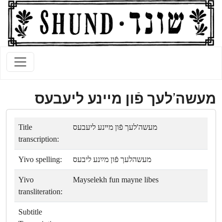
מעשה'לעך פֿון מײנע ליעבעס
Title
מעשה'לעך פֿון מײנע ליעבעס
transcription:
Yivo spelling:
מעשהלעך פֿון מײַנע ליבעס
Yivo
Mayselekh fun mayne libes
transliteration:
Subtitle