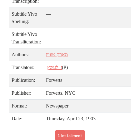
Transcription:
Subtitle Yivo
—
Spelling:
Subtitle Yivo
—
Transliteration:
Authors:
מאַרק טװײן
Translators:
ז. לעשץ
(P)
Publication:
Forverts
Publisher:
Forverts, NYC
Format:
Newspaper
Date:
Thursday, April 23, 1903
1 Installment