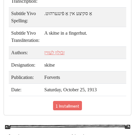
Transcription:
Subtitle Yivo
אַ סקיצע אין אַ פֿינגערהוט.
Spelling:
Subtitle Yivo
A skitse in a fingerhut.
Transliteration:
Authors:
זבֿולון לעווין
Designation:
skitse
Publication:
Forverts
Date:
Saturday, October 25, 1913
1 Installment