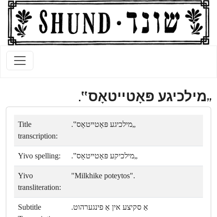
„מילכיגע פּאָטײטאָס‟.
Title
„מילכיגע פּאָטײטאָס‟.
transcription:
Yivo spelling:
„מילכיקע פּאָטײטאָס‟.
Yivo
"Milkhike poteytos".
transliteration:
Subtitle
אַ סקיצע אין אַ פינגערהוט.