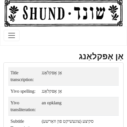
אַן אָפּקלאַנג
Title
אַן אָפּקלאַנג
transcription:
Yivo spelling:
אַן אָפּקלאַנג
Yivo
an opklang
transliteration:
Subtitle
סקיצע (צוגעשיקט פון װאַרשע)