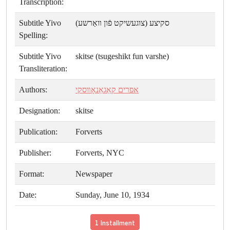
Transcription:
Subtitle Yivo
סקיצע (צוגעשיקט פֿון װאַרשע)
Spelling:
Subtitle Yivo
skitse (tsugeshikt fun varshe)
Transliteration:
Authors:
אפרים קאַגאַנאָװסקי
Designation:
skitse
Publication:
Forverts
Publisher:
Forverts, NYC
Format:
Newspaper
Date:
Sunday, June 10, 1934
1 Installment