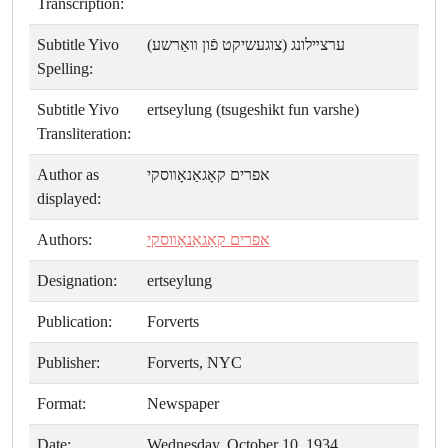
Transcription:
Subtitle Yivo
ערצײלונג (צוגעשיקט פֿון װאַרשע)
Spelling:
Subtitle Yivo
ertseylung (tsugeshikt fun varshe)
Transliteration:
Author as
אפרים קאָגאַנאָװסקי
displayed:
Authors:
אפרים קאַגאַנאָװסקי
Designation:
ertseylung
Publication:
Forverts
Publisher:
Forverts, NYC
Format:
Newspaper
Date:
Wednesday, October 10, 1934