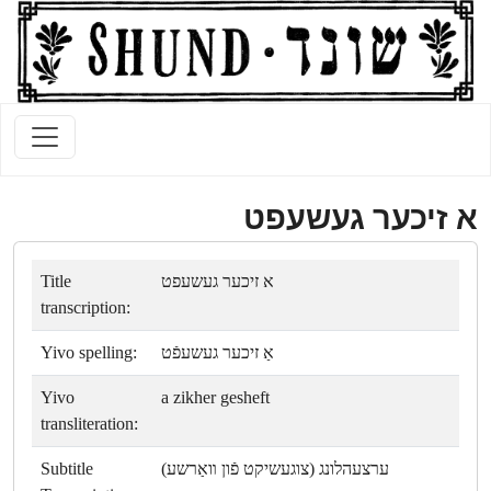
א זיכער געשעפט
Title
א זיכער געשעפט
transcription:
Yivo spelling:
אַ זיכער געשעפֿט
Yivo
a zikher gesheft
transliteration:
Subtitle
ערצעהלונג (צוגעשיקט פֿון װאַרשע)