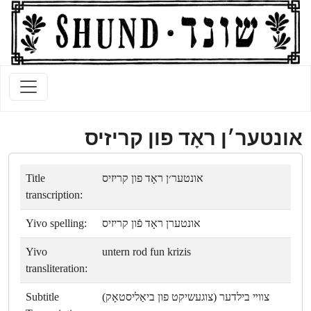
אונטער׳ן ראָד פון קריזיס
Title
אונטער׳ן ראָד פון קריזיס
transcription:
Yivo spelling:
אונטערן ראָד פֿון קריזיס
Yivo
untern rod fun krizis
transliteration:
Subtitle
צװײ בילדער (צוגעשיקט פון ביאַליסטאָק)