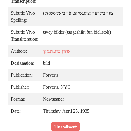
Transcription:
Subtitle Yivo
צװײ בילדער (צוגעשיקט פֿון ביאַליסטאָק)
Spelling:
Subtitle Yivo
tsvey bilder (tsugeshikt fun bialistok)
Transliteration:
Authors:
אַהרן ברעזינסקי
Designation:
bild
Publication:
Forverts
Publisher:
Forverts, NYC
Format:
Newspaper
Date:
Thursday, April 25, 1935
1 Installment