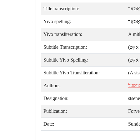
Title transcription:
אַטאַר
Yivo spelling:
אַטאַר
Yivo transliteration:
A mit
Subtitle Transcription:
( אַקט
Subtitle Yivo Spelling:
( אַקט
Subtitle Yivo Transliteration:
(A sts
Authors:
ונקעל
Designation:
stsene
Publication:
Forve
Date:
Sunda