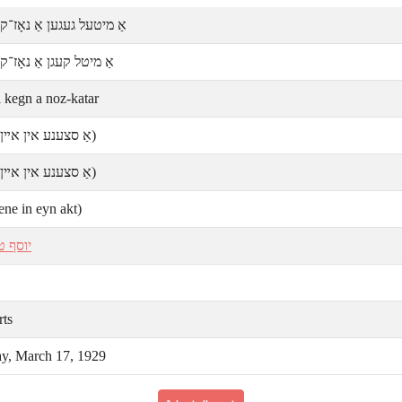
אַ מיטעל געגען אַ נאָז־ק
אַ מיטל קעגן אַ נאָז־ק
l kegn a noz-katar
אַ סצענע אין אײן)
אַ סצענע אין אײן)
ene in eyn akt)
יוסף ט
rts
y, March 17, 1929