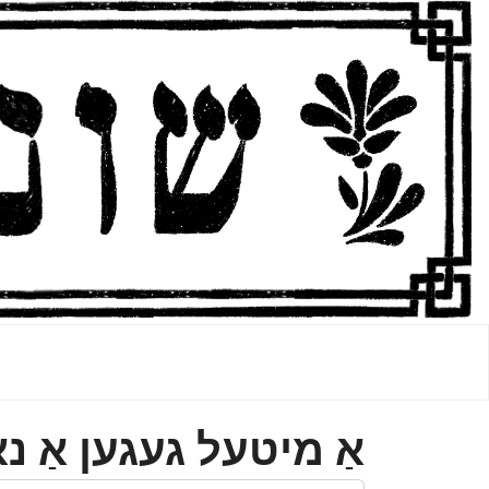
אַ מיטעל געגען אַ נא