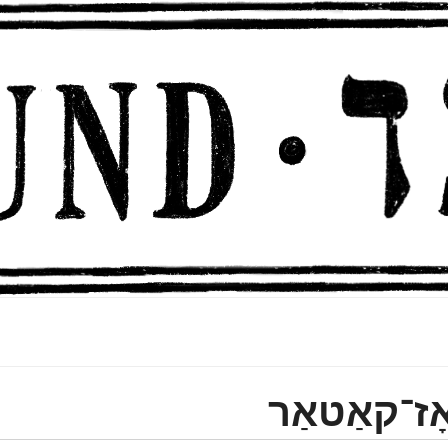
ָז־קאַטאַר