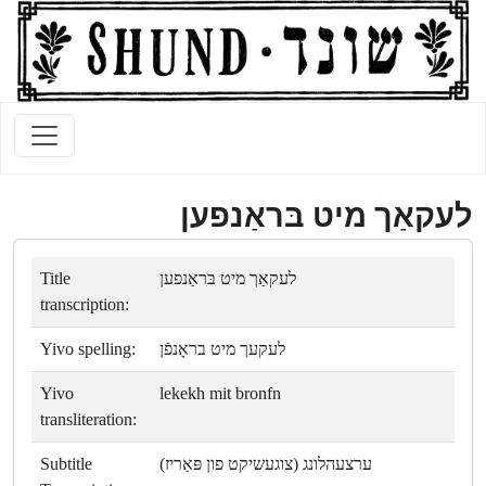
לעקאַך מיט בּראַנפען
Title
לעקאַך מיט בּראַנפען
transcription:
Yivo spelling:
לעקעך מיט בראָנפֿן
Yivo
lekekh mit bronfn
transliteration:
Subtitle
ערצעהלונג (צוגעשיקט פון פּאַריז)