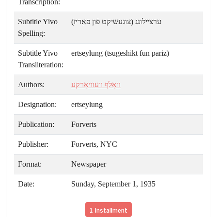
Transcription:
Subtitle Yivo
ערצײלונג (צוגעשיקט פֿון פּאַריז)
Spelling:
Subtitle Yivo
ertseylung (tsugeshikt fun pariz)
Transliteration:
Authors:
װאָלף װעװיאָרקע
Designation:
ertseylung
Publication:
Forverts
Publisher:
Forverts, NYC
Format:
Newspaper
Date:
Sunday, September 1, 1935
1 Installment