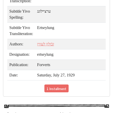
Transcription:
Subtitle Yivo
ערצײלונג
Spelling:
Subtitle Yivo
Ertseylung
Transliteration:
Authors:
זבֿולון לעווין
Designation:
ertseylung
Publication:
Forverts
Date:
Saturday, July 27, 1929
1 Installment