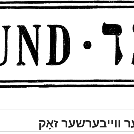
ער װײבערשער זאָק