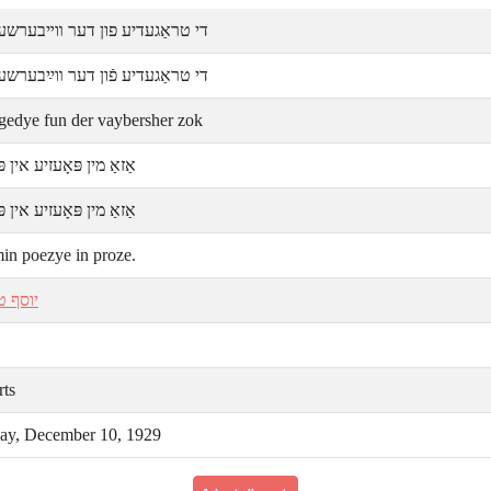
די טראַגעדיע פון דער װײבערשער
די טראַגעדיע פֿון דער װײַבערשע
agedye fun der vaybersher zok
אַזאַ מין פּאָעזיע אין .
אַזאַ מין פּאָעזיע אין .
in poezye in proze.
יוסף ט
rts
ay, December 10, 1929