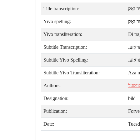
Title transcription:
 זאָק
Yivo spelling:
ר זאָק
Yivo transliteration:
Di tr
Subtitle Transcription:
פּראָזע
Subtitle Yivo Spelling:
פּראָזע
Subtitle Yivo Transliteration:
Aza m
Authors:
ונקעל
Designation:
bild
Publication:
Forve
Date:
Tuesd