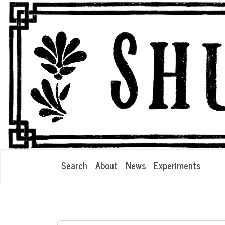
Search
About
News
Experiments