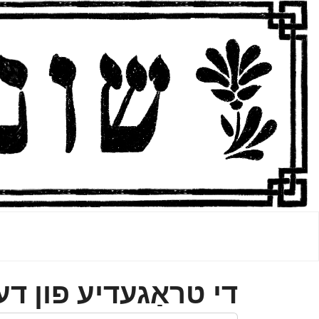
די טראַגעדיע פון ד