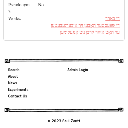
Pseudonym
No
?:
Works:
די באָרד
די שװעסטער האָבען זיך איבערגעבעטען
ער האָט איהר קרבן ניט אָנגעקומען
Search
Admin Login
About
News
Experiments
Contact Us
© 2023 Saul Zaritt