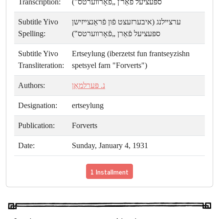
Transcription:
ספּעציעל פאַר'ן „פאָרװערטס‟)
Subtitle Yivo
ערצײלנג (איבערזעצט פֿון פֿראַנצײזישן
Spelling:
ספּעציעל פֿאַרן „פֿאָרװערטס‟)
Subtitle Yivo
Ertseylung (iberzetst fun frantseyzishn
Transliteration:
spetsyel farn "Forverts")
Authors:
נ. פּערלמאַן
Designation:
ertseylung
Publication:
Forverts
Date:
Sunday, January 4, 1931
1 Installment