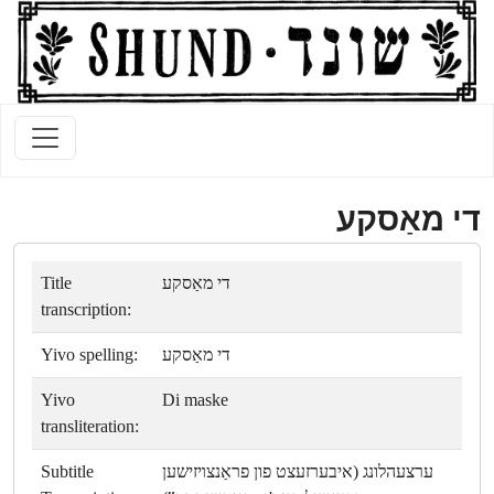
די מאַסקע
Title
די מאַסקע
transcription:
Yivo spelling:
די מאַסקע
Yivo
Di maske
transliteration:
Subtitle
ערצעהלונג (איבערזעצט פון פראַנצױזישען