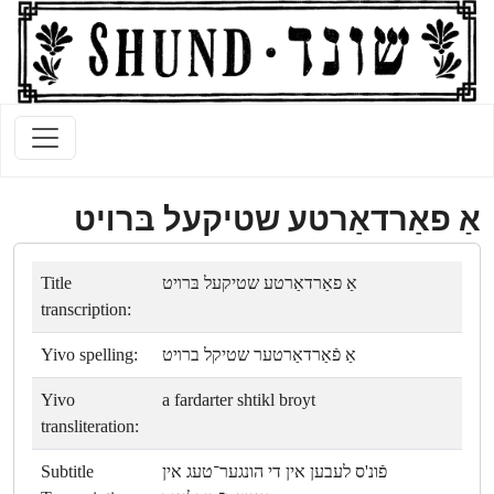
אַ פאַרדאַרטע שטיקעל בּרױט
Title
אַ פאַרדאַרטע שטיקעל בּרױט
transcription:
Yivo spelling:
אַ פֿאַרדאַרטער שטיקל ברױט
Yivo
a fardarter shtikl broyt
transliteration:
Subtitle
פֿונ'ס לעבען אין די הונגער־טעג אין