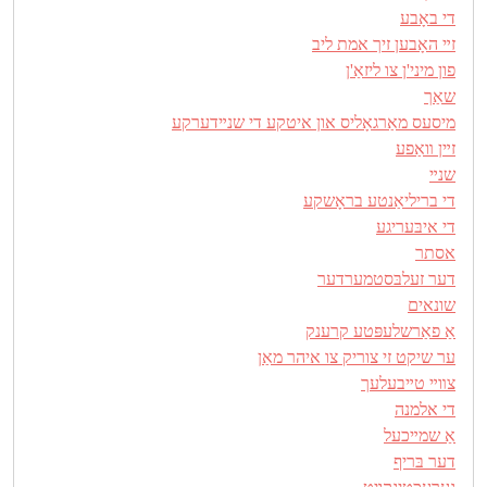
די באָבע
זײ האָבען זיך אמת ליב
פון מיני'ן צו ליזאַ'ן
שאַך
מיסעס מאַרגאָליס און איטקע די שנײדערקע
זײן װאַפע
שנײ
די בריליאַנטע בראָשקע
די איבּעריגע
אסתר
דער זעלבּסטמערדער
שונאים
אַ פאַרשלעפּטע קרענק
ער שיקט זי צוריק צו איהר מאַן
צװײ טײבעלעך
די אלמנה
אַ שמײכעל
דער בּריף