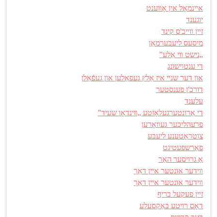
אײנמאָל אין אָװענט
יוגענד
זײן װײב'ס קינד
מיסעס ליעבּערמאַן
„נישט װי אַלע‟
די ענטױשונג
און דער שנײ איז אַלץ געפאַלען און געפֿאַלן
דורכ'ן פענסטער
עלענד
די אַרונטערגעלאָזטע „װינדאָו שעיד‟
פרעהליכער געװאָרען
צוטראָטענע ליעבּע
פאַרשפּעטיגט
אַ גרױסער האַר
װידער אונטער אײן דאַך
װידער אונטער אײן דאַך
זײן פעקעל בריף
דאָס רױטע בּאַקסעלע