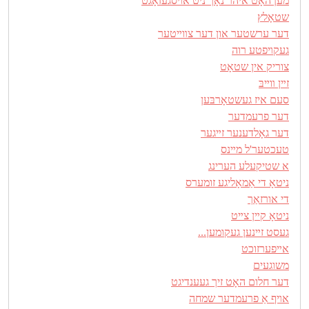
מען האָט איהר נאָך ניט אױסגעזאָגט
שטאָלץ
דער ערשטער און דער צװײטער
געקױפטע רוה
צוריק אין שטאָט
זײן װײבּ
סעם איז געשטאָרבּען
דער פרעמדער
דער גאָלדענער זײגער
טעכטער'ל מײנס
א שטיקעלע הערינג
ניטאָ די אַמאָליגע זומערס
די אורזאַך
ניטאָ קײן צײט
געסט זײנען געקומען...
אײפערזוכט
משוגעים
דער חלום האָט זיך געענדיגט
אױף אַ פרעמדער שמחה