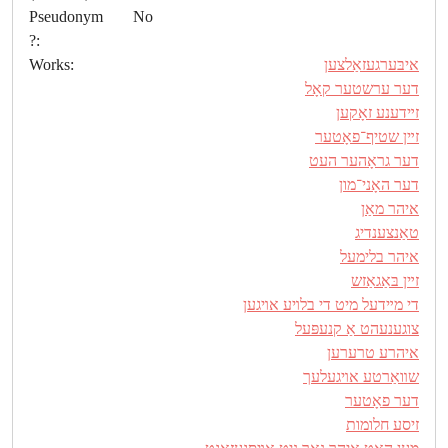
Pseudonym
No
?:
איבּערגעזאַלצען
Works:
דער ערשטער קאָל
זײדענע זאָקען
זײן שטיף־פאָטער
דער גראָהער העט
דער האָני־מון
איהר מאַן
טאַנצענדיג
איהר בלימעל
זײן בּאַגאַזש
די מײדעל מיט די בלױע אױגען
צוגענעהט אַ קנעפּעל
איהרע טרערען
שװאַרטע אױגעלעך
דער פאָטער
זיסע חלומות