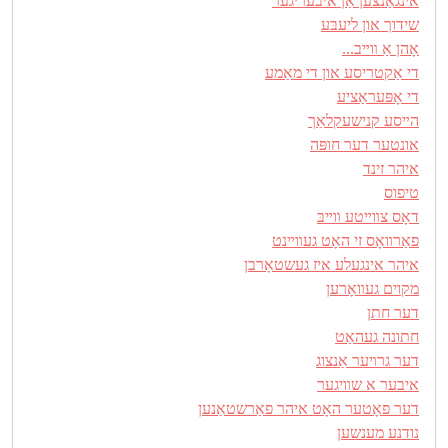
אינגאַנצען אַן איבעריגער
שידוך און ליעבּע
אָהן אַ װײב...
די אַקטריסע און די מאַמע
די אָפּעראַציע
הײסע קנישעקלאַך
אונטער דער חופּה
איהר זינד
טיפוס
דאָס צװײטע װײבּ
פאַרװאָס זי האָט געװײנט
איהר אינגעלע איז געשטאָרבן
מקוים געװאָרען
דער חתן
חתונה געהאַט
דער גרױער אַנצוג
איבער א שװיגער
דער פאָטער האָט איהר פאַרשטאַנען
נודנע מענשען