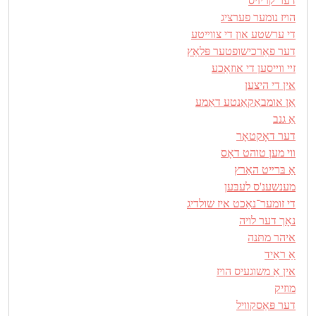
דער קריזיס
הױז נומער פערציג
די ערשטע און די צװײטע
דער פאַרכישופטער פּלאַץ
זײ װײסען די אוזאַכע
אין די היצען
אַן אומבאַקאַנטע דאַמע
אַ גנב
דער דאָקטאָר
װי מען טוהט דאָס
אַ בּרײט האַרץ
מענשענ'ס לעבּען
די זומער־נאַכט איז שולדיג
נאָך דער לויה
איהר מתּנה
אַ ראַיד
אין אַ משוגעיס הױז
מוזיק
דער פּאַסקװיל