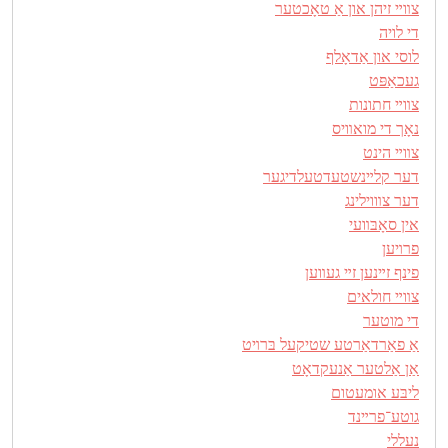
צװײ זיהן און אַ טאָכטער
די לויה
לוסי און אַדאָלף
געכאַפּט
צװײ חתונות
נאָך די מואװיס
צװײ הינט
דער קלײנשטעדטעלדיגער
דער צװוילינג
אין סאָבּװעי
פרױען
פינף זײנען זײ געװען
צװײ חולאים
די מוטער
אַ פאַרדאַרטע שטיקעל בּרױט
אַן אַלטער אַנעקדאָט
ליבּע אומעטום
גוטע־פרײנד
נעללי