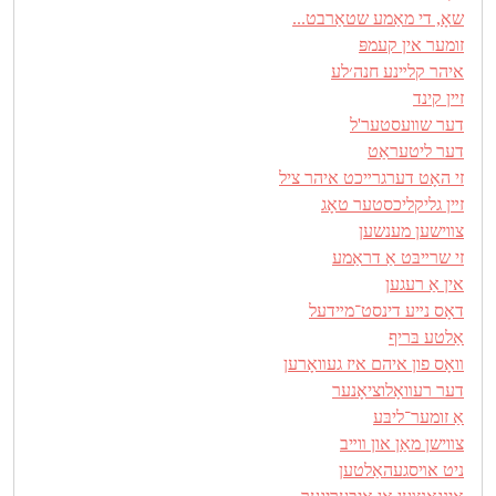
שאָ, די מאַמע שטאַרבט...
זומער אין קעמפּ
איהר קלײנע חנה׳לע
זײן קינד
דער שװעסטער'ל
דער ליטעראַט
זי האָט דערגרײכט איהר ציל
זײן גליקליכסטער טאָג
צװישען מענשען
זי שרײבּט אַ דראַמע
אין אַ רעגען
דאָס נײע דינסט־מײדעל
אַלטע בּריף
װאָס פון איהם איז געװאָרען
דער רעװאָלוציאָנער
אַ זומער־ליבּע
צװישן מאַן און װײב
ניט אױסגעהאַלטען