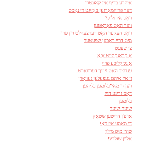
איהרע בריף אין קאָונטרי
דער פריהמאָרגען באַזיגט די נאַכט
װאָס איז גליק?
װער האָט פאַראַטען
װאָס העקער האָט דערצעהלט זײן פרױ
מיט דרײ װאָכען שפּעטער
צו שפּעט
אַ קראַנקהײט אַזאַ
אַ גליקליכע פרוי
ענדליך האָט זי זיך דערװאַרט...
זי איז איהם געפעלען געװאָרן
װען די מאַי־בלומען בליהען
דאָס גרינע הױז
בלומען
שיער־שיער
אויפ'ן דריטען שטאָק
די מאַמע איז דאָ!
טהײ מיט מילך
אַלײן שולדיג!