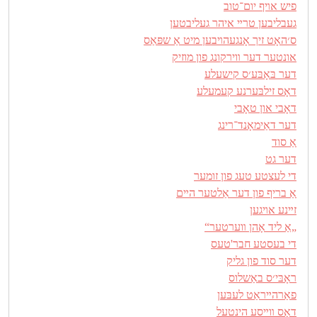
פיש אױף יום־טוב
געבליבען טרײ איהר געליבטען
ס׳האָט זיך אָנגעהױבען מיט אַ שפּאַס
אונטער דער װירקונג פון מוזיק
דער בּאָבּע׳ס קישעלע
דאָס זילבּערנע קעמעלע
דאָבי און טאָבי
דער דאַימאָנד־רינג
אַ סוד
דער גט
די לעצטע טעג פון זומער
אַ בריף פון דער אַלטער הײם
זײנע אױגען
„אַ ליד אָהן װערטער“
די בעסטע חבר'טעס
דער סוד פון גליק
ראָבּי׳ס באַשלוס
פאַרהײראַט לעבּען
דאָס װײסע הינטעל