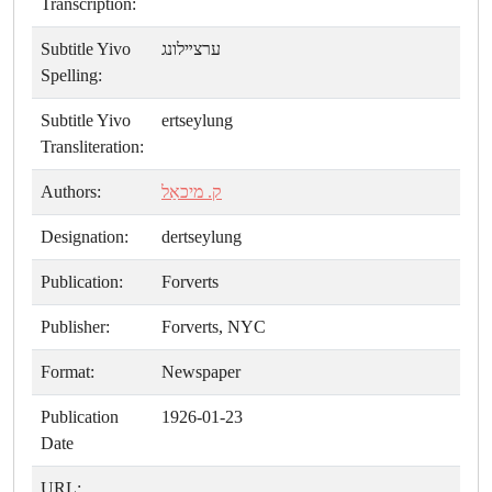
Transcription:
Subtitle Yivo
ערצײלונג
Spelling:
Subtitle Yivo
ertseylung
Transliteration:
Authors:
ק. מיכאַל
Designation:
dertseylung
Publication:
Forverts
Publisher:
Forverts, NYC
Format:
Newspaper
Publication
1926-01-23
Date
URL: