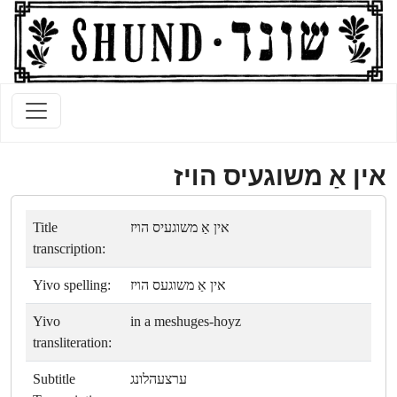
אין אַ משוגעיס הױז
Title
אין אַ משוגעיס הױז
transcription:
Yivo spelling:
אין אַ משוגעס הױז
Yivo
in a meshuges-hoyz
transliteration:
Subtitle
ערצעהלונג