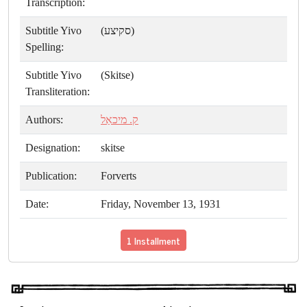
Transcription:
Subtitle Yivo
(סקיצע)
Spelling:
Subtitle Yivo
(Skitse)
Transliteration:
Authors:
ק. מיכאַל
Designation:
skitse
Publication:
Forverts
Date:
Friday, November 13, 1931
1 Installment