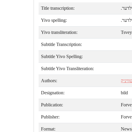
Title transcription:
ילדער
Yivo spelling:
ילדער
Yivo transliteration:
Tsvey
Subtitle Transcription:
Subtitle Yivo Spelling:
Subtitle Yivo Transliteration:
Authors:
וויניק
Designation:
bild
Publication:
Forve
Publisher:
Forve
Format:
News