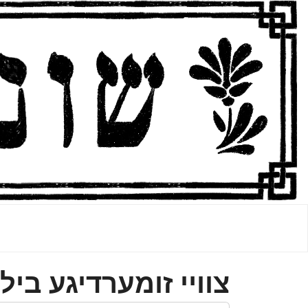
צווײ זומערדיגע בי.