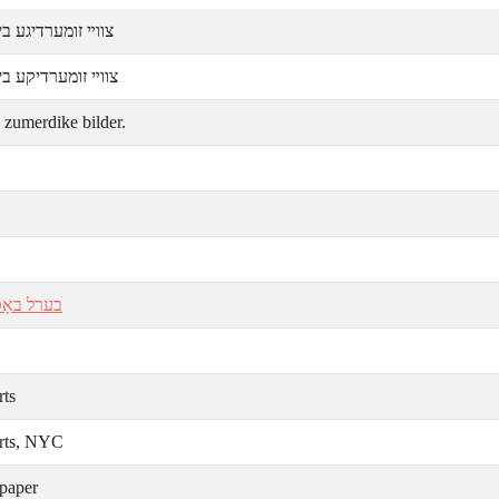
צווײ זומערדיגע ב.
צווײ זומערדיקע ב.
 zumerdike bilder.
בערל באָט
rts
rts, NYC
paper