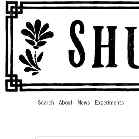
Search
About
News
Experiments