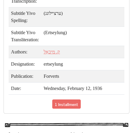
Transcription:
Subtitle Yivo
(ערצײלונג)
Spelling:
Subtitle Yivo
(Ertseylung)
Transliteration:
Authors:
ק. מיכאַל
Designation:
ertseylung
Publication:
Forverts
Date:
Wednesday, February 12, 1936
1 Installment