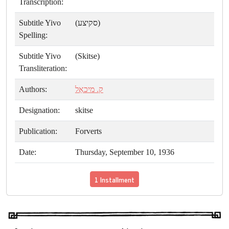
Transcription:
Subtitle Yivo
(סקיצע)
Spelling:
Subtitle Yivo
(Skitse)
Transliteration:
Authors:
ק. מיכאַל
Designation:
skitse
Publication:
Forverts
Date:
Thursday, September 10, 1936
1 Installment