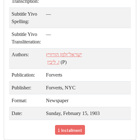
Transcription:
Subtitle Yivo
—
Spelling:
Subtitle Yivo
—
Transliteration:
Authors:
ישראל־זלמן הורוויץ
ז. ליבין
(P)
Publication:
Forverts
Publisher:
Forverts, NYC
Format:
Newspaper
Date:
Sunday, February 15, 1903
1 Installment