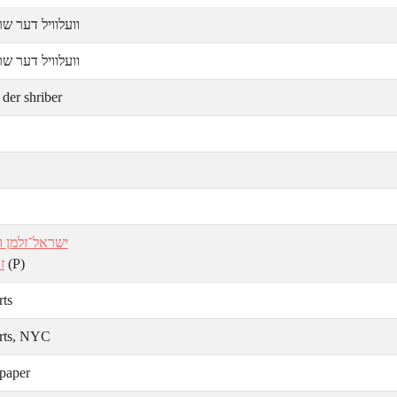
וועלוויל דער שר
וועלוויל דער שר
 der shriber
ישראל־זלמן הו
ז.
(P)
rts
rts, NYC
paper