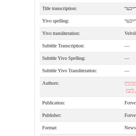
Title transcription:
ייבער
Yivo spelling:
ײַבער
Yivo transliteration:
Velvil
Subtitle Transcription:
—
Subtitle Yivo Spelling:
—
Subtitle Yivo Transliteration:
—
Authors:
רוויץ
 ליבין
Publication:
Forve
Publisher:
Forve
Format:
News