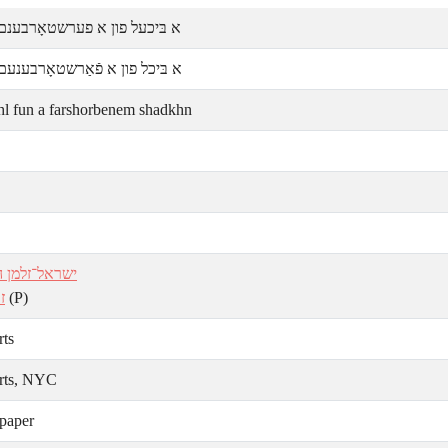
א בּיכעל פון א פערשטאָרבענם
א בּיכל פון א פֿאַרשטאָרבענעם
hl fun a farshorbenem shadkhn
ישראל־זלמן הו
ז.
(P)
rts
rts, NYC
paper