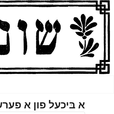
א בּיכעל פון א פער