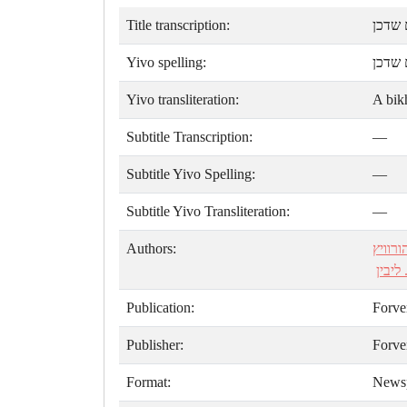
Title transcription:
 שדכן
Yivo spelling:
 שדכן
Yivo transliteration:
A bik
Subtitle Transcription:
—
Subtitle Yivo Spelling:
—
Subtitle Yivo Transliteration:
—
Authors:
רוויץ
 ליבין
Publication:
Forve
Publisher:
Forve
Format:
News