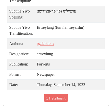
Transcription:
Subtitle Yivo
ערצײלונג (פֿון פֿראַנצײזישן)
Spelling:
Subtitle Yivo
Ertseylung (fun frantseyzishn)
Transliteration:
Authors:
נ. פּערלמאַן
Designation:
ertseylung
Publication:
Forverts
Format:
Newspaper
Date:
Thursday, September 14, 1933
1 Installment