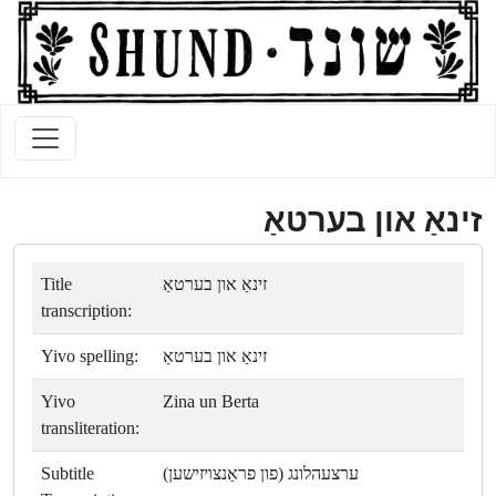
זינאַ און בערטאַ
Title
זינאַ און בערטאַ
transcription:
Yivo spelling:
זינאַ און בערטאַ
Yivo
Zina un Berta
transliteration:
Subtitle
ערצעהלונג (פון פראַנצױזישען)