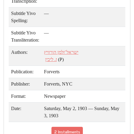
Transcription:
Subtitle Yivo
—
Spelling:
Subtitle Yivo
—
Transliteration:
Authors:
ישראל־זלמן הורוויץ
ז. ליבין
(P)
Publication:
Forverts
Publisher:
Forverts, NYC
Format:
Newspaper
Date:
Saturday, May 2, 1903 — Sunday, May
3, 1903
2 Installments