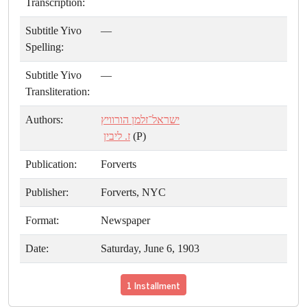
Transcription:
Subtitle Yivo
—
Spelling:
Subtitle Yivo
—
Transliteration:
Authors:
ישראל־זלמן הורוויץ
ז. ליבין
(P)
Publication:
Forverts
Publisher:
Forverts, NYC
Format:
Newspaper
Date:
Saturday, June 6, 1903
1 Installment