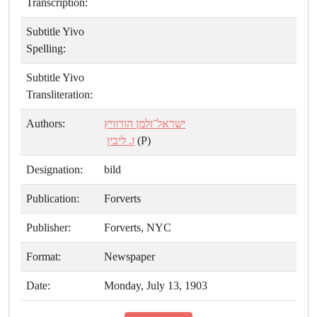
Transcription:
Subtitle Yivo
Spelling:
Subtitle Yivo
Transliteration:
Authors:
ישראל־זלמן הורוויץ
ז. ליבין
(P)
Designation:
bild
Publication:
Forverts
Publisher:
Forverts, NYC
Format:
Newspaper
Date:
Monday, July 13, 1903