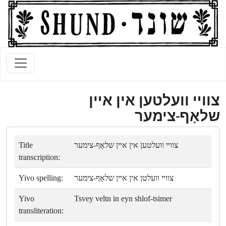
צווײ וועלטען אין אײן
שלאָף-צימער
Title
צווײ וועלטען אין אײן שלאָף-צימער
transcription:
Yivo spelling:
צווײ וועלטן אין אײן שלאָף-צימער
Yivo
Tsvey veltn in eyn shlof-tsimer
transliteration: