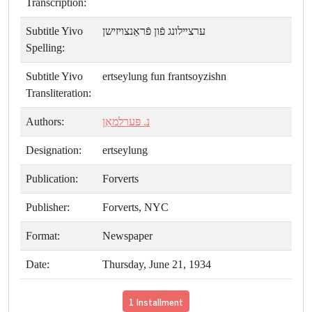
Transcription:
Subtitle Yivo
ערצײלונג פֿון פֿראַנצױזישן
Spelling:
Subtitle Yivo
ertseylung fun frantsoyzishn
Transliteration:
Authors:
נ. פּערלמאַן
Designation:
ertseylung
Publication:
Forverts
Publisher:
Forverts, NYC
Format:
Newspaper
Date:
Thursday, June 21, 1934
1 Installment