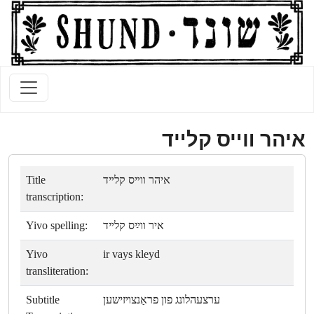
איהר װײס קלײד
Title
איהר װײס קלײד
transcription:
Yivo spelling:
איר װײַס קלײד
Yivo
ir vays kleyd
transliteration:
Subtitle
ערצעהלונג פון פראַנצױזישען