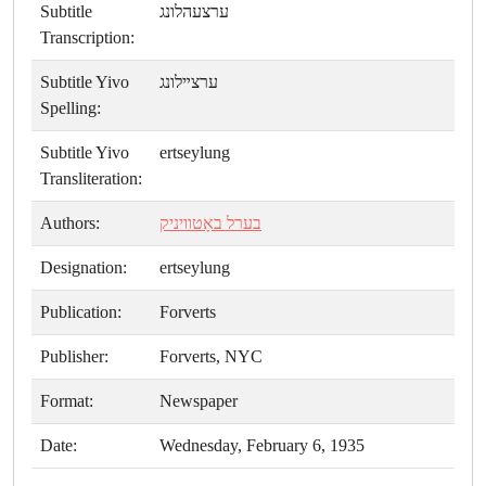
Subtitle
ערצעהלונג
Transcription:
Subtitle Yivo
ערצײלונג
Spelling:
Subtitle Yivo
ertseylung
Transliteration:
Authors:
בערל באָטוויניק
Designation:
ertseylung
Publication:
Forverts
Publisher:
Forverts, NYC
Format:
Newspaper
Date:
Wednesday, February 6, 1935