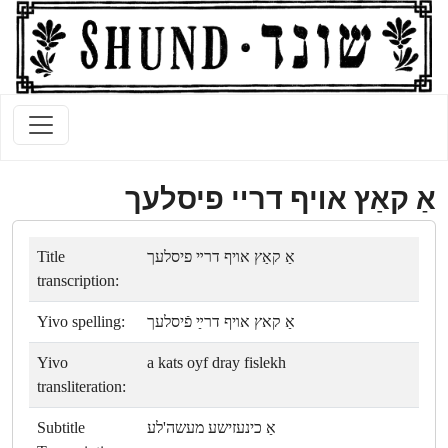
אַ קאַץ אױף דרײ פיסלעך
Title
אַ קאַץ אױף דרײ פיסלעך
transcription:
Yivo spelling:
אַ קאץ אױף דרײַ פֿיסלעך
Yivo
a kats oyf dray fislekh
transliteration:
Subtitle
אַ כינעזישע מעשה'לע