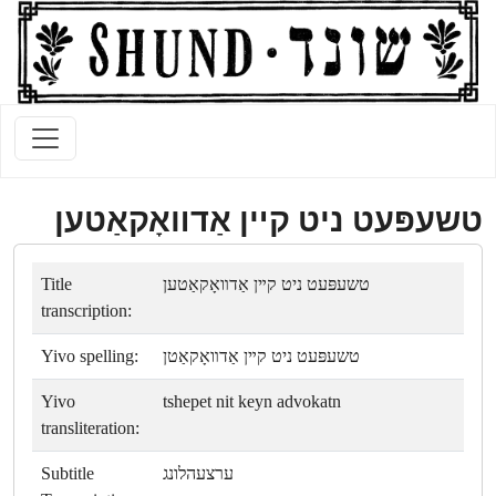
טשעפּעט ניט קײן אַדװאָקאַטען
Title
טשעפּעט ניט קײן אַדװאָקאַטען
transcription:
Yivo spelling:
טשעפּעט ניט קײן אַדװאָקאַטן
Yivo
tshepet nit keyn advokatn
transliteration:
Subtitle
ערצעהלונג