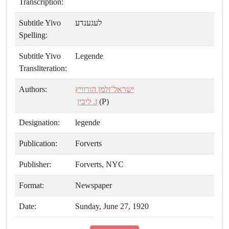
Transcription:
Subtitle Yivo
לעגענדע
Spelling:
Subtitle Yivo
Legende
Transliteration:
Authors:
ישראל־זלמן הורוויץ
ז. ליבין
(P)
Designation:
legende
Publication:
Forverts
Publisher:
Forverts, NYC
Format:
Newspaper
Date:
Sunday, June 27, 1920