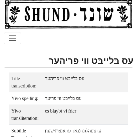
עס בּלײבּט װי פריהער
Title
עס בּלײבּט װי פריהער
transcription:
Yivo spelling:
עס בלײַבט װי פֿריער
Yivo
es blaybt vi frier
transliteration:
Subtitle
ערצעהלונג (נאָך פראַנצױזישען)