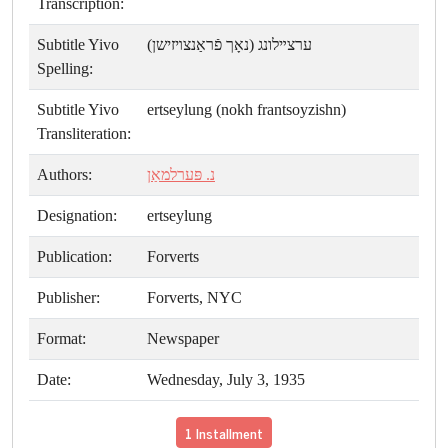
Transcription:
Subtitle Yivo
ערצײלונג (נאָך פֿראַנצױזישן)
Spelling:
Subtitle Yivo
ertseylung (nokh frantsoyzishn)
Transliteration:
Authors:
נ. פּערלמאַן
Designation:
ertseylung
Publication:
Forverts
Publisher:
Forverts, NYC
Format:
Newspaper
Date:
Wednesday, July 3, 1935
1 Installment